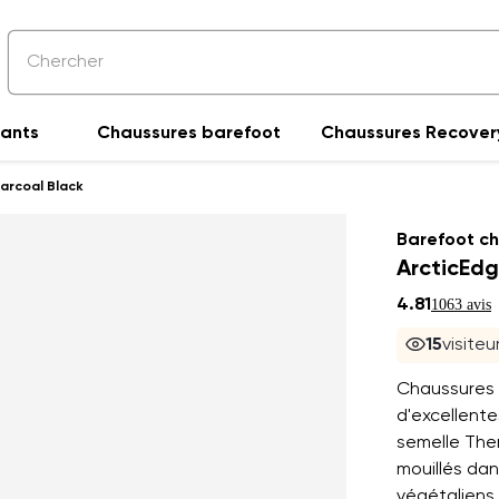
fants
Chaussures barefoot
Chaussures Recover
arcoal Black
Barefoot c
ArcticEdg
4.81
1063 avis
15
visite
Chaussures 
d'excellente
semelle The
mouillés da
végétaliens.