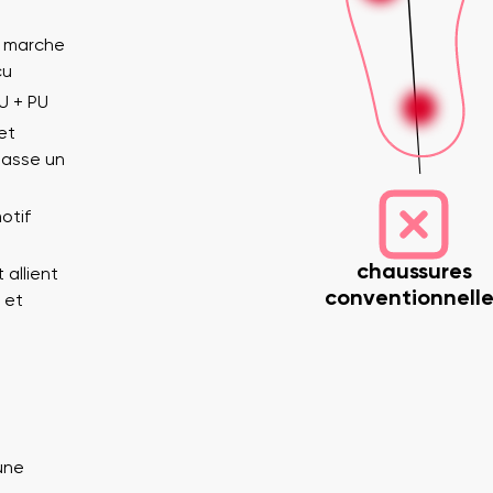
a marche
çu
U + PU
et
passe un
otif
 nom
Votre adresse mail
Variante
chaussures
 allient
conventionnelle
 et
Changer de région
e
Choisissez le pays de livraison
une