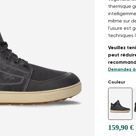
thermique gr
intelligemm
même sur des
l'usure est 
techniques 
Veuillez ten
peut réduir
recommandon
Demandez à 
Couleur
159,90 €