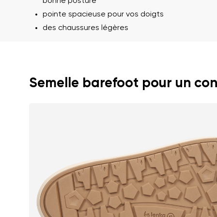
Commentaire écr
bonne posture
pointe spacieuse pour vos doigts
des chaussures légères
J'accepte qu'o
Évaluation
Semelle barefoot pour un con
J'accepte qu'o