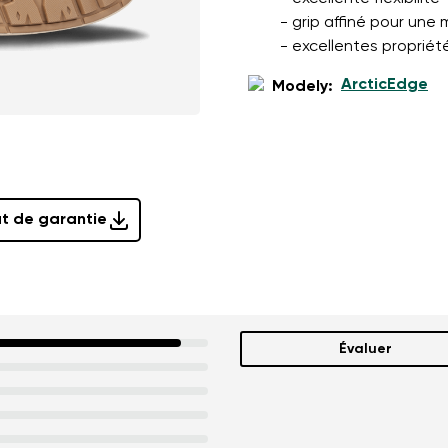
- grip affiné pour une
- excellentes proprié
ArcticEdge
Modely:
at de garantie
Évaluer