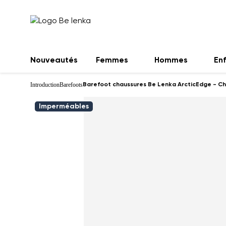
Nouveautés
Femmes
Hommes
En
Introduction
Barefoots
Barefoot chaussures Be Lenka ArcticEdge - Ch
Imperméables