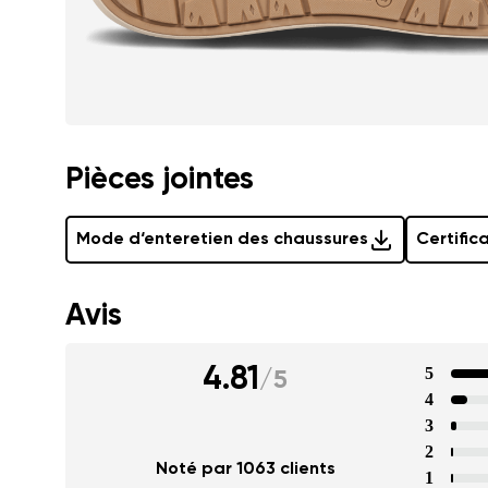
Pièces jointes
Mode d‘enteretien des chaussures
Certific
Avis
4.81
5
/
5
4
3
2
Noté par 1063 clients
1