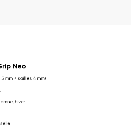
et leur publication
et leur publication
Grip Neo
5 mm + saillies 4 mm)
A
tomne, hiver
selle