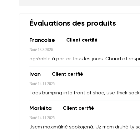
Évaluations des produits
Francoise
Client certfié
Noté
13.3.2026
agréable à porter tous les jours. Chaud et respi
Ivan
Client certfié
Noté
14.11.2025
Toes bumping into front of shoe, use thick socks
Markéta
Client certfié
Noté
14.11.2025
Jsem maximálně spokojená. Uz mam druhé ty sa