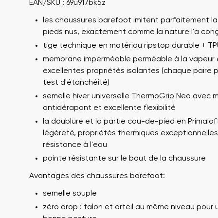
EAN/SKU : 69u917bk5z
les chaussures barefoot imitent parfaitement l
pieds nus, exactement comme la nature l'a con
tige technique en matériau ripstop durable + TP
membrane imperméable perméable à la vapeur 
excellentes propriétés isolantes (chaque paire 
test d'étanchéité)
semelle hiver universelle ThermoGrip Neo avec m
antidérapant et excellente flexibilité
Votre prénom et
Votre prénom
la doublure et la partie cou-de-pied en Primaloft
légèreté, propriétés thermiques exceptionnelles
résistance à l'eau
pointe résistante sur le bout de la chaussure
Variante
N° de command
Avantages des chaussures barefoot:
semelle souple
zéro drop : talon et orteil au même niveau pour 
Question