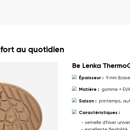
it
Choisissez la langue
n traite mes coordonnées saisies dans les termes
ces conditions
Modifier
fort au quotidien
n traite mes coordonnées saisies dans les termes
ces conditions
Be Lenka Thermo
Évaluer
Épaisseur :
9 mm (base 
Matière :
gomme + EV
Saison :
printemps, au
Caractéristiques :
- semelle d'hiver univer
- excellente flexibilité