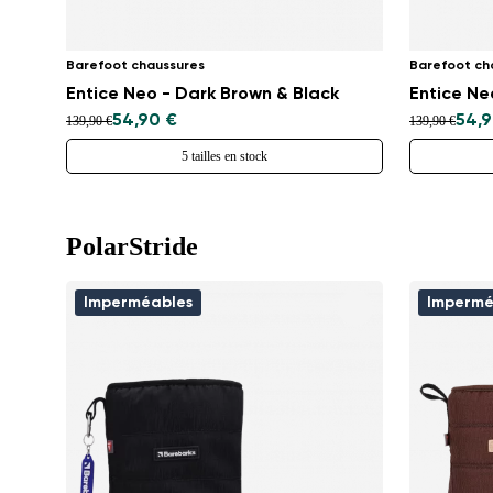
Barefoot chaussures
Barefoot ch
Entice Neo - Dark Brown & Black
Entice Ne
54,90 €
54,9
139,90 €
139,90 €
5 tailles en stock
PolarStride
Imperméables
Impermé