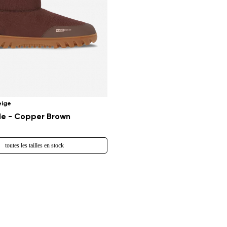
eige
de - Copper Brown
toutes les tailles en stock
Changer de région
Choisissez le pays de livraison