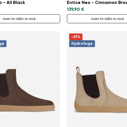
 - All Black
Entice Neo - Cinnamon Bro
139,90 €
toutes les tailles en stock
toutes les tailles en stock
-61%
ge
Hydrofuge