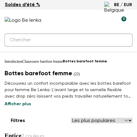
Soldes d’été %
BE / EUR
0
Introduction
Chaussures barefoot femme
Bottes barefoot femme
Bottes barefoot femme
(22)
Découvrez un confort incomparable avec les bottes barefoot
pour femme Be Lenka. L'avant large et la semelle flexible
avec drop zéro laissent vos pieds travailler naturellement tout
l'hiver. Avec style à travers la saison froide.
Afficher plus
Filtres
Entice
7 couleurs