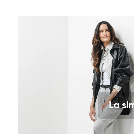
Commentaire écr
J'accepte qu'o
Évaluation
J'accepte qu'o
La si