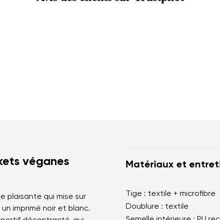
skets véganes
Matériaux et entret
Tige : textile + microfibre
e plaisante qui mise sur
Doublure : textile
un imprimé noir et blanc.
Semelle intérieure : PU re