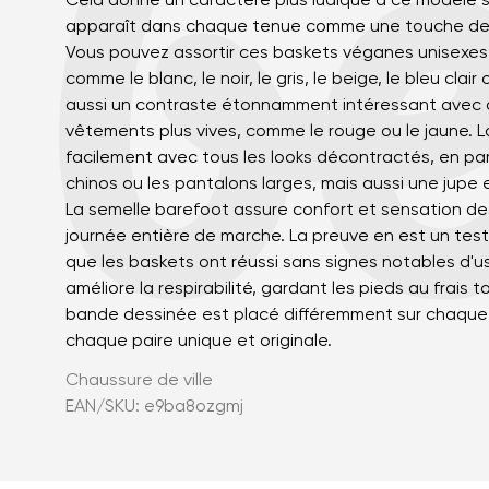
Cela donne un caractère plus ludique à ce modèle s
apparaît dans chaque tenue comme une touche de 
Vous pouvez assortir ces baskets véganes unisexes
comme le blanc, le noir, le gris, le beige, le bleu clair
aussi un contraste étonnamment intéressant avec 
vêtements plus vives, comme le rouge ou le jaune. 
facilement avec tous les looks décontractés, en parti
chinos ou les pantalons larges, mais aussi une jupe 
La semelle barefoot assure confort et sensation d
journée entière de marche. La preuve en est un test d
Votre prénom et
que les baskets ont réussi sans signes notables d'usu
Votre prénom
améliore la respirabilité, gardant les pieds au frais t
bande dessinée est placé différemment sur chaque 
chaque paire unique et originale.
Variante
N° de command
Chaussure de ville
EAN/SKU: e9ba8ozgmj
Question