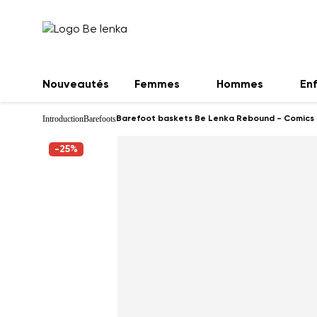
Nouveautés
Femmes
Hommes
En
Introduction
Barefoots
Barefoot baskets Be Lenka Rebound - Comics 
-25%