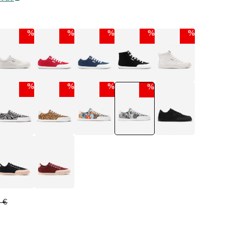
%
%
%
%
%
%
%
%
%
0 €