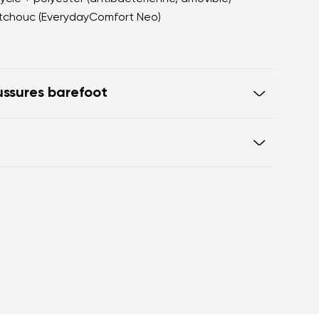
utchouc (EverydayComfort Neo)
ssures barefoot
la marche pieds nus
de la chaussure offre un espace
ils
 chaussures
Certificat de garantie
le talon et les orteils sur le même
 correcte
 de 5 mm active les terminaisons
s favorisent une meilleure fonction
endons du pied
ssure prévient la fatigue des pieds