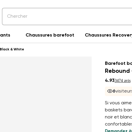
fants
Chaussures barefoot
Chaussures Recover
Black & White
Barefoot b
Rebound 
4.93
3474 avis
6
visiteu
Si vous aime
baskets bar
noir et bla
confortables
Demandez à 