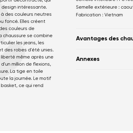
portif décontracté, qui
design intéressante.
Semelle extérieure : cao
 à des couleurs neutres
Fabrication : Vietnam
 ou foncé. Elles créent
des couleurs de
La chaussure se combine
Avantages des chau
culier les jeans, les
et des robes d'été unies.
imitent parfaitement 
e liberté même après une
Annexes
la forme anatomique 
'un million de flexions,
 nom
Votre adresse mail
généreux pour les orte
re. La tige en toile
Variante
Mode d‘enteretien des
le zéro drop maintient 
oute la journée. Le motif
plan pour une posture
basket, ce qui rend
la semelle stimulante
Changer de région
nerveuses du pied
e
Choisissez le pays de livraison
des matériaux flexible
des muscles et des t
la légèreté de la chau