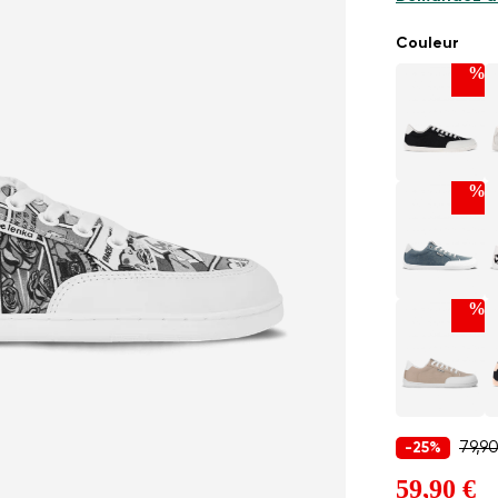
Couleur
%
%
%
79,9
-25%
59,90 €