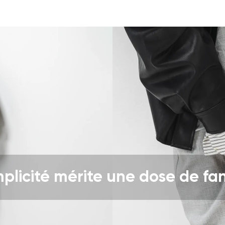
it
Choisissez la langue
n traite mes coordonnées saisies dans les termes
ces conditions
Modifier
n traite mes coordonnées saisies dans les termes
ces conditions
Évaluer
mplicité mérite une dose de fan