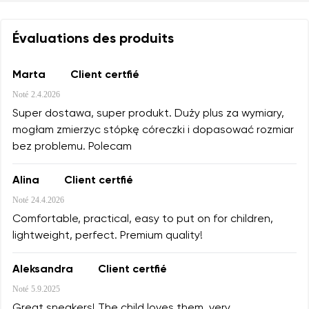
Évaluations des produits
Marta
Client certfié
Noté
2.4.2026
Super dostawa, super produkt. Duży plus za wymiary,
mogłam zmierzyc stópkę córeczki i dopasować rozmiar
bez problemu. Polecam
Alina
Client certfié
Noté
24.4.2026
Comfortable, practical, easy to put on for children,
lightweight, perfect. Premium quality!
Aleksandra
Client certfié
Noté
5.9.2025
Great sneakers! The child loves them, very