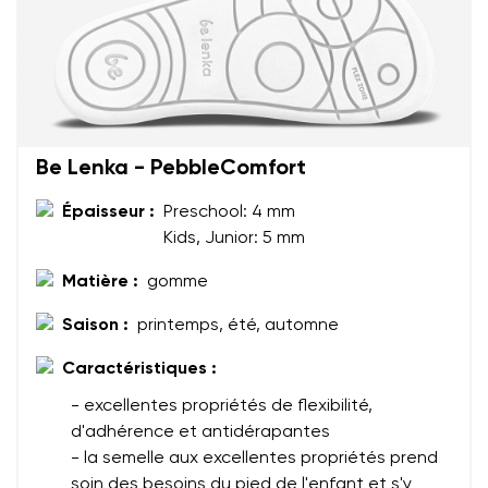
Votre prénom et nom
Be Lenka - PebbleComfort
Votre prénom
Variante
Votre adresse mail
Épaisseur :
Preschool: 4 mm
Kids, Junior: 5 mm
Changer de région
Matière :
gomme
N° de commande
Choisissez le pays de livraison
Variante
Saison :
printemps, été, automne
Caractéristiques :
Commentaire écrit
- excellentes propriétés de flexibilité,
Choisissez la langue
d'adhérence et antidérapantes
Question
- la semelle aux excellentes propriétés prend
soin des besoins du pied de l'enfant et s'y