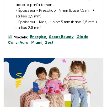
adapte parfaitement
Évaluation
- Épaisseur - Preschool: 4 mm (base 1,5 mm +
Modifier
saillies 2,5 mm)
J'accepte qu'on traite mes coordonnées saisies dans
- Épaisseur - Kids, Junior: 5 mm (base 2,5 mm +
les termes
ces conditions
et leur publication
J'accepte qu'on traite mes coordonnées saisies dans
saillies 2,5 mm)
les termes
ces conditions
et leur publication
Energise
Scoot
Bounty
Glade
Modely:
,
,
,
,
Canvi
Aura
Miami
Zest
,
,
,
Évaluer