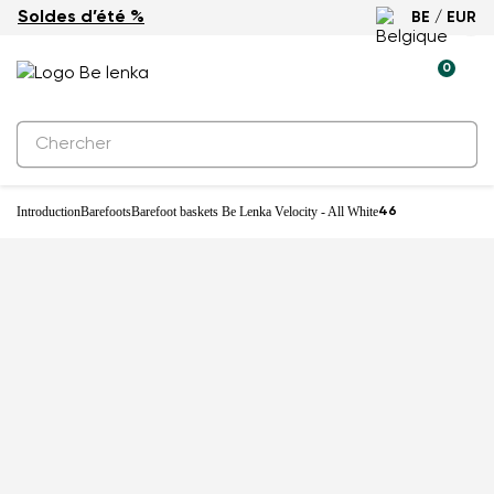
Soldes d’été %
BE / EUR
-25%
0
Introduction
Barefoots
Barefoot baskets Be Lenka Velocity - All White
46