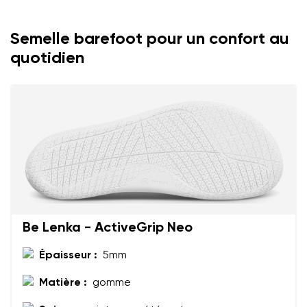
Commentaire écrit
Choisissez la langue
Question
Semelle barefoot pour un confort au
quotidien
Évaluation
Modifier
J'accepte qu'on traite mes coordonnées saisies dans
les termes
ces conditions
et leur publication
J'accepte qu'on traite mes coordonnées saisies dans
les termes
ces conditions
et leur publication
Évaluer
Be Lenka - ActiveGrip Neo
Épaisseur :
5mm
Matière :
gomme