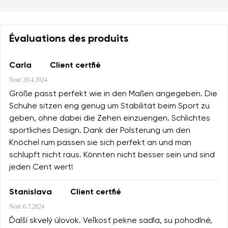
Évaluations des produits
Carla
Client certfié
Noté
20.4.2024
Größe passt perfekt wie in den Maßen angegeben. Die
Schuhe sitzen eng genug um Stabilität beim Sport zu
geben, ohne dabei die Zehen einzuengen. Schlichtes
sportliches Design. Dank der Polsterung um den
Knöchel rum passen sie sich perfekt an und man
schlupft nicht raus. Könnten nicht besser sein und sind
jeden Cent wert!
Stanislava
Client certfié
Noté
6.7.2024
Ďalší skvelý úlovok. Veľkosť pekne sadla, su pohodlné,