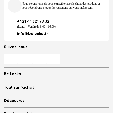
Nous serons ravis de vous conseiller avec le choix des produits et
nous répondrons à toutes les questions qui vous intéressent.
+421 41 321 78 32
(Lundi - Vendredi, 8:00 - 16:00)
info@belenka.fr
Suivez-nous
Be Lenka
Magasins
Tout sur l'achat
Store Locator
À propos de nous
Questions fréquemment posées
Découvrez
Be Lenka dans les Médias
Se connecter
Cookies
Référez à un ami et soyez récompensé
Pourquoi opter pour les barefoots ?