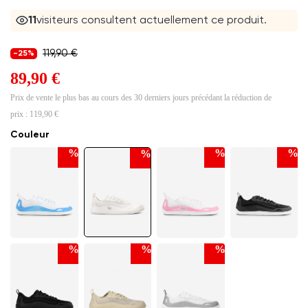
11
visiteurs consultent actuellement ce produit.
119,90 €
-25%
89,90 €
Prix de vente le plus bas au cours des 30 derniers jours précédant la réduction de
prix :
119,90 €
Couleur
%
%
%
%
%
%
%