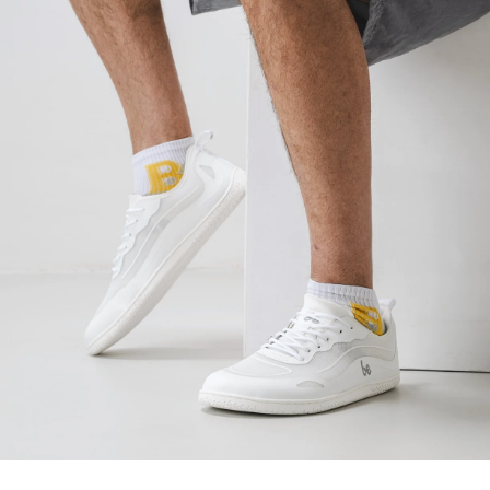
Votre prénom et nom
Votre prénom
Variante
Votre adresse mail
Changer de région
N° de commande
Choisissez le pays de livraison
Variante