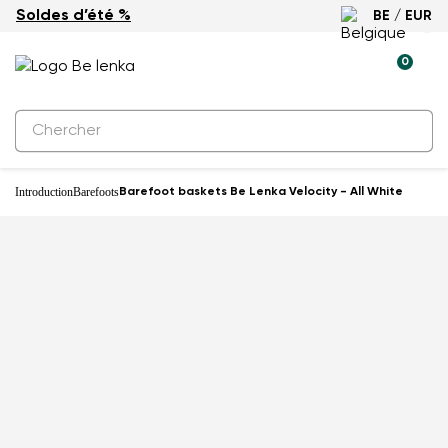
Soldes d’été %
BE / EUR
-25%
0
Introduction
Barefoots
Barefoot baskets Be Lenka Velocity - All White