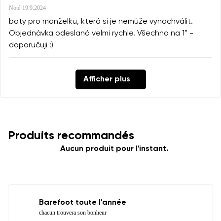
Noté
19.9.2024
boty pro manželku, která si je nemůže vynachválit.
Objednávka odeslaná velmi rychle. Všechno na 1* -
doporučuji :)
Afficher plus
Produits recommandés
Aucun produit pour l'instant.
Barefoot toute l'année
chacun trouvera son bonheur