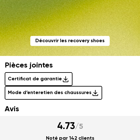
les termes
ces conditions
et leur publication
J'accepte qu'on traite mes coordonnées saisies dans
les termes
ces conditions
et leur publication
Évaluer
Découvrir les recovery shoes
Pièces jointes
Certificat de garantie
Mode d‘enteretien des chaussures
Avis
4.73
/
5
Noté par 142 clients