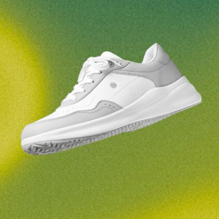
Votre prénom et nom
Votre prénom
Variante
Votre adresse mail
Changer de région
N° de commande
Choisissez le pays de livraison
Variante
Commentaire écrit
Choisissez la langue
Question
Évaluation
Modifier
J'accepte qu'on traite mes coordonnées saisies dans