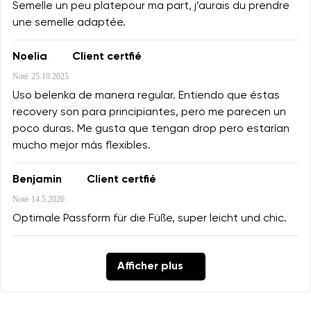
Semelle un peu platepour ma part, j’aurais du prendre
une semelle adaptée.
Noelia
Client certfié
Noté
25.10.2025
Uso belenka de manera regular. Entiendo que éstas
recovery son para principiantes, pero me parecen un
poco duras. Me gusta que tengan drop pero estarían
mucho mejor más flexibles.
Benjamin
Client certfié
Noté
14.5.2026
Optimale Passform für die Füße, super leicht und chic.
Afficher plus