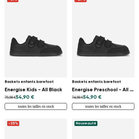
Changer de région
Choisissez le pays de livraison
Baskets enfants barefoot
Baskets enfants barefoot
Energise Kids - All Black
Energise Preschool - All Black
Choisissez la langue
54,90 €
54,90 €
79,90 €
74,90 €
toutes les tailles en stock
toutes les tailles en stock
-25%
Nouveauté
Modifier