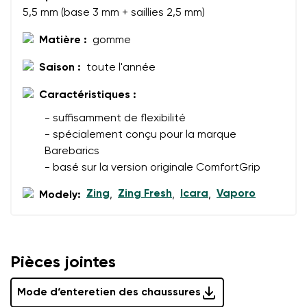
Modifier
5,5 mm (base 3 mm + saillies 2,5 mm)
J'accepte qu'on traite mes coordonnées saisies dans
les termes
ces conditions
et leur publication
J'accepte qu'on traite mes coordonnées saisies dans
Matière :
gomme
les termes
ces conditions
et leur publication
Saison :
toute l'année
Caractéristiques :
Évaluer
- suffisamment de flexibilité
- spécialement conçu pour la marque
Barebarics
- basé sur la version originale ComfortGrip
Zing
Zing Fresh
Icara
Vaporo
Modely:
,
,
,
Pièces jointes
Mode d‘enteretien des chaussures