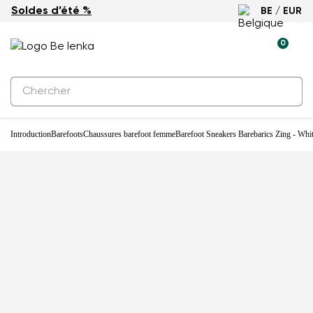
Soldes d’été %
BE / EUR
-33%
0
Introduction
Barefoots
Chaussures barefoot femme
Barefoot Sneakers Barebarics Zing - Whi