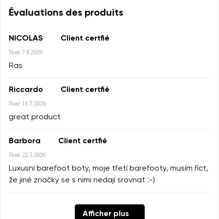
Évaluations des produits
NICOLAS
Client certfié
Noté
7.8.2026
Ras
Riccardo
Client certfié
Noté
11.7.2026
great product
Barbora
Client certfié
Noté
22.5.2026
Luxusní barefoot boty, moje třetí barefooty, musím říct,
že jiné značky se s nimi nedají srovnat :-)
Afficher plus