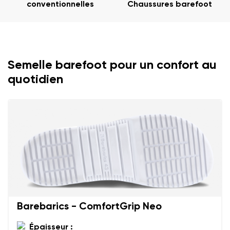
conventionnelles
Chaussures barefoot
Votre prénom et nom
Votre prénom
Variante
Semelle barefoot pour un confort au
Votre adresse mail
quotidien
Changer de région
N° de commande
Choisissez le pays de livraison
Variante
Commentaire écrit
Choisissez la langue
Question
Barebarics - ComfortGrip Neo
Évaluation
Épaisseur :