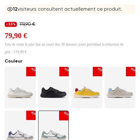
12
visiteurs consultent actuellement ce produit.
119,90 €
-33%
79,90 €
Prix de vente le plus bas au cours des 30 derniers jours précédant la réduction de
prix :
119,90 €
Couleur
%
%
%
%
%
%