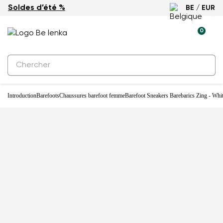
Soldes d’été %
BE / EUR
-33%
0
Introduction
Barefoots
Chaussures barefoot femme
Barefoot Sneakers Barebarics Zing - Whi