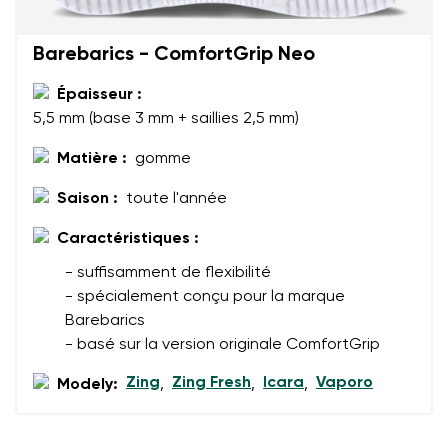
Évaluation
Barebarics - ComfortGrip Neo
Modifier
J'accepte qu'on traite mes coordonnées saisies dans
Épaisseur :
les termes
ces conditions
et leur publication
J'accepte qu'on traite mes coordonnées saisies dans
5,5 mm (base 3 mm + saillies 2,5 mm)
les termes
ces conditions
et leur publication
Matière :
gomme
Évaluer
Saison :
toute l'année
Caractéristiques :
- suffisamment de flexibilité
- spécialement conçu pour la marque
Barebarics
- basé sur la version originale ComfortGrip
Zing
Zing Fresh
Icara
Vaporo
Modely:
,
,
,