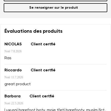
Se renseigner sur le produit
Évaluations des produits
NICOLAS
Client certfié
Noté
7.8.2026
Ras
Riccardo
Client certfié
Noté
11.7.2026
great product
Barbora
Client certfié
Noté
22.5.2026
Luxusní barefoot boty, moje třetí barefooty, musím říct,