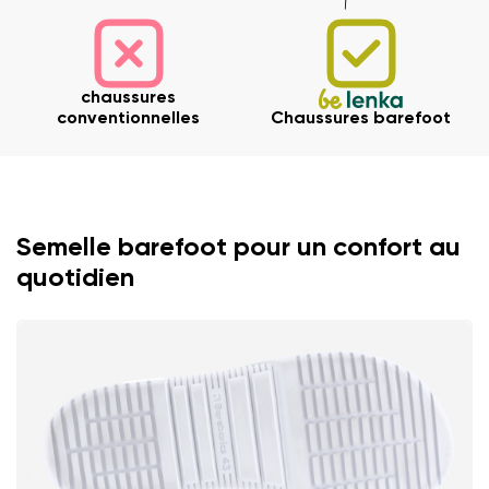
Votre prénom et nom
chaussures
conventionnelles
Chaussures barefoot
Votre prénom
Variante
Votre adresse mail
Semelle barefoot pour un confort au
Changer de région
quotidien
N° de commande
Choisissez le pays de livraison
Variante
Commentaire écrit
Choisissez la langue
Question