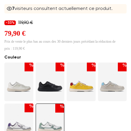
7
visiteurs consultent actuellement ce produit.
119,90 €
-33%
79,90 €
Prix de vente le plus bas au cours des 30 derniers jours précédant la réduction de
prix :
119,90 €
Couleur
%
%
%
%
%
%