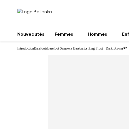
Nouveautés
Femmes
Hommes
En
Introduction
Barefoots
Barefoot Sneakers Barebarics Zing Frost - Dark Brown
37