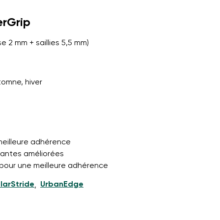
erGrip
e 2 mm + saillies 5,5 mm)
et leur publication
tomne, hiver
et leur publication
 meilleure adhérence
pantes améliorées
 pour une meilleure adhérence
larStride
UrbanEdge
,