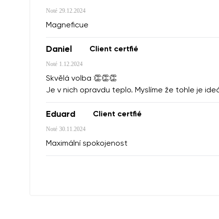
Noté
29.12.2024
Magneficue
Daniel
Client certfié
Noté
1.12.2024
Skvělá volba 👏👏👏
Je v nich opravdu teplo. Myslíme že tohle je i
Eduard
Client certfié
Noté
30.11.2024
Maximální spokojenost