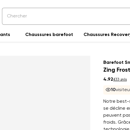
fants
Chaussures barefoot
Chaussures Recover
Barefoot S
Zing Fros
4.92
433 avis
10
visite
Notre best-s
se décline e
peuvent pas 
froids. Grâc
technologie 