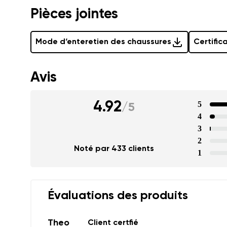
Pièces jointes
Mode d‘enteretien des chaussures
Certific
Avis
4.92
5
/
5
4
3
2
Noté par 433 clients
1
Évaluations des produits
Theo
Client certfié