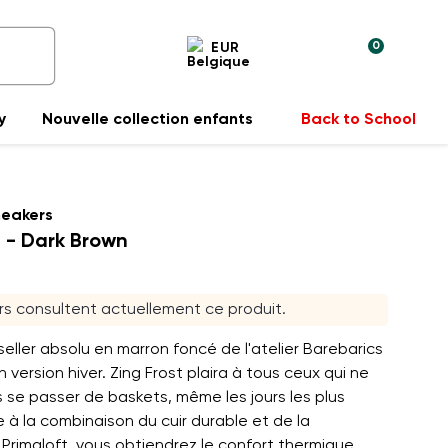
0
EUR
y
Nouvelle collection enfants
Back to School
neakers
t - Dark Brown
urs consultent actuellement ce produit.
eller absolu en marron foncé de l'atelier Barebarics
n version hiver. Zing Frost plaira à tous ceux qui ne
se passer de baskets, même les jours les plus
e à la combinaison du cuir durable et de la
Primaloft, vous obtiendrez le confort thermique