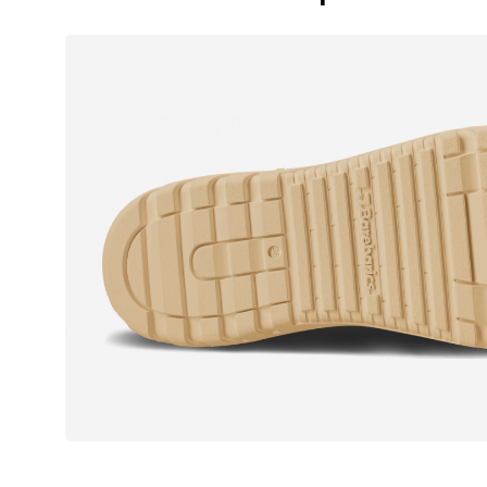
Commentaire écr
J'accepte qu'o
Évaluation
J'accepte qu'o