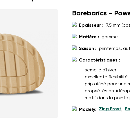
it
Choisissez la langue
Barebarics - Pow
Épaisseur :
7,5 mm (bas
n traite mes coordonnées saisies dans les termes
ces conditions
Modifier
Matière :
gomme
Saison :
printemps, au
n traite mes coordonnées saisies dans les termes
ces conditions
Caractéristiques :
- semelle d'hiver
Évaluer
- excellente flexibilité
- grip affiné pour une
- propriétés antidéra
- motif dans la pointe
Zing Frost
Po
Modely:
,