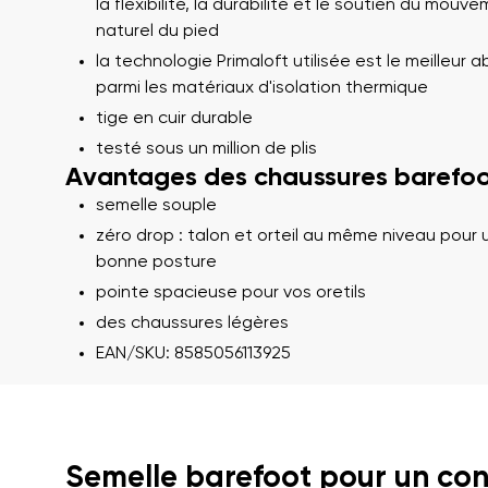
la flexibilité, la durabilité et le soutien du mouv
naturel du pied
la technologie Primaloft utilisée est le meilleur a
parmi les matériaux d'isolation thermique
tige en cuir durable
testé sous un million de plis
Avantages des chaussures barefoo
semelle souple
zéro drop : talon et orteil au même niveau pour 
Votre prénom et
bonne posture
Votre prénom
pointe spacieuse pour vos oretils
des chaussures légères
EAN/SKU: 8585056113925
Variante
N° de command
Question
Semelle barefoot pour un con