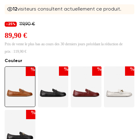
12
visiteurs consultent actuellement ce produit.
119,90 €
-25%
89,90 €
Prix de vente le plus bas au cours des 30 derniers jours précédant la réduction de
prix :
119,90 €
Couleur
%
%
%
%
%