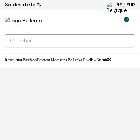
Soldes d’été %
BE / EUR
-25%
0
Introduction
Barefoots
Barefoot Mocassins Be Lenka Divella - Biscuit
39