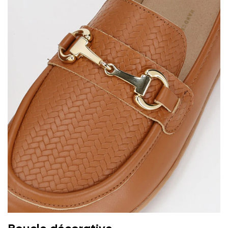
Variante
Commentaire écrit
Choisissez la langue
Question
Évaluation
Modifier
J'accepte qu'on traite mes coordonnées saisies dans
les termes
ces conditions
et leur publication
J'accepte qu'on traite mes coordonnées saisies dans
les termes
ces conditions
et leur publication
Évaluer