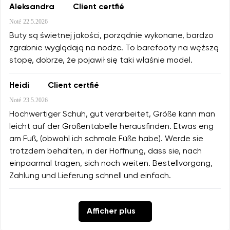
Aleksandra
Client certfié
Noté
22.5.2026
Buty są świetnej jakości, porządnie wykonane, bardzo
zgrabnie wyglądają na nodze. To barefooty na węższą
stopę, dobrze, że pojawił się taki właśnie model.
Heidi
Client certfié
Noté
23.5.2026
Hochwertiger Schuh, gut verarbeitet, Größe kann man
leicht auf der Größentabelle herausfinden. Etwas eng
am Fuß, (obwohl ich schmale Füße habe). Werde sie
trotzdem behalten, in der Hoffnung, dass sie, nach
einpaarmal tragen, sich noch weiten. Bestellvorgang,
Zahlung und Lieferung schnell und einfach.
Afficher plus