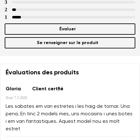
3
2
1
Évaluer
Se renseigner sur le produit
Évaluations des produits
Gloria
Client certfié
Noté
7.5.2026
Les sabates em van estretes i les haig de tornar. Una
pena. En tinc 2 models mes, uns mocasins i unes botes
i em van fantastiques. Aquest model nou es molt
estret