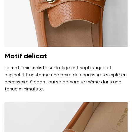
Motif délicat
Le motif minimaliste sur la tige est sophistiqué et
Votre prénom et nom
original. Il transforme une paire de chaussures simple en
accessoire élégant qui se démarque même dans une
tenue minimaliste.
Votre prénom
Variante
Votre adresse mail
Changer de région
N° de commande
Choisissez le pays de livraison