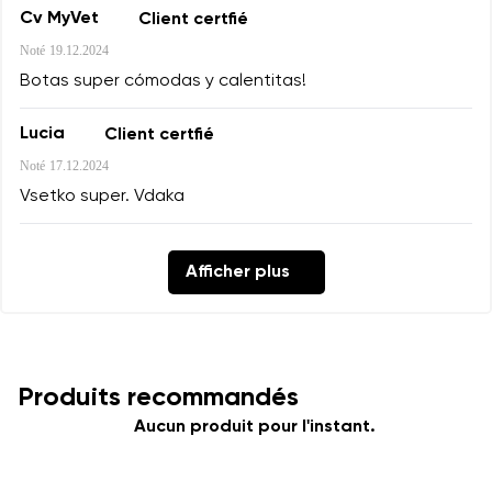
Cv MyVet
Client certfié
Noté
19.12.2024
Botas super cómodas y calentitas!
Lucia
Client certfié
Noté
17.12.2024
Vsetko super. Vdaka
Afficher plus
Produits recommandés
Aucun produit pour l'instant.