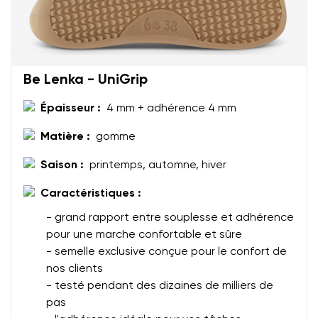
Choisissez la langue
Question
Be Lenka - UniGrip
Évaluation
Modifier
J'accepte qu'on traite mes coordonnées saisies dans
Épaisseur :
4 mm + adhérence 4 mm
les termes
ces conditions
et leur publication
J'accepte qu'on traite mes coordonnées saisies dans
Matière :
gomme
les termes
ces conditions
et leur publication
Saison :
printemps, automne, hiver
Évaluer
Caractéristiques :
- grand rapport entre souplesse et adhérence
pour une marche confortable et sûre
- semelle exclusive conçue pour le confort de
nos clients
- testé pendant des dizaines de milliers de
pas