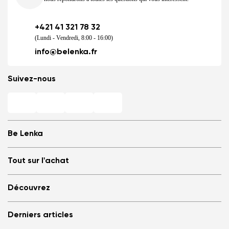
+421 41 321 78 32
(Lundi - Vendredi, 8:00 - 16:00)
info@belenka.fr
Suivez-nous
Be Lenka
Magasins
Tout sur l'achat
Store Locator
À propos de nous
Questions fréquemment posées
Découvrez
Be Lenka dans les Médias
Se connecter
Cookies
Référez à un ami et soyez récompensé
Pourquoi opter pour les barefoots ?
Politique de confidentialité
Derniers articles
Conditions générales de vente
Blog
Programme de partenariat commerce de gros