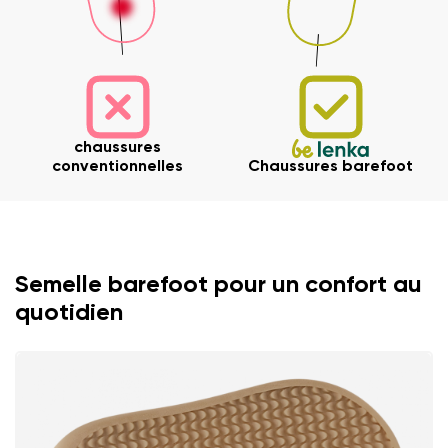
chaussures
conventionnelles
Chaussures barefoot
Votre prénom et nom
Votre prénom
Variante
Votre adresse mail
Semelle barefoot pour un confort au
quotidien
Changer de région
N° de commande
Choisissez le pays de livraison
Variante
Commentaire écrit