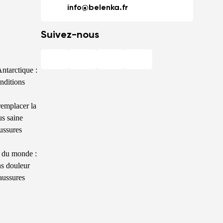
info@belenka.fr
Suivez-nous
ntarctique :
nditions
remplacer la
us saine
ussures
n du monde :
ns douleur
aussures