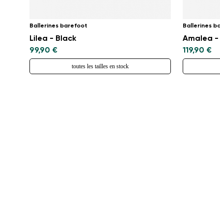
Ballerines barefoot
Ballerines b
Lilea - Black
Amalea - 
99,90 €
119,90 €
toutes les tailles en stock