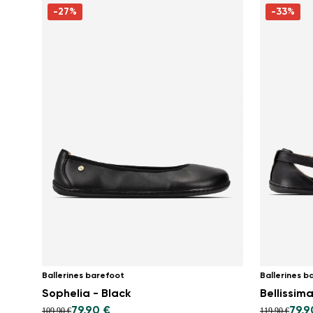
-27%
-33%
Ballerines barefoot
Ballerines b
Sophelia - Black
Bellissima
79,90 €
79,9
109,90 €
119,90 €