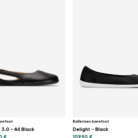
arefoot
Ballerines barefoot
 3.0 - All Black
Delight - Black
0 €
109,90 €