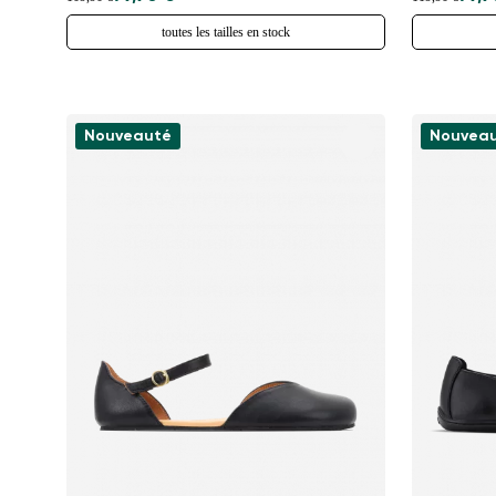
toutes les tailles en stock
Nouveauté
Nouvea