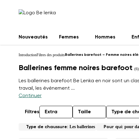
Nouveautés
Femmes
Hommes
En
Introduction
Filtres des produits
Ballerines barefoot – Femme noires élé
Ballerines femme noires barefoot
(6)
Les ballerines barefoot Be Lenka en noir sont un cl
travail, les événement
...
Continuer
Filtres
Extra
Taille
Type de ch
Les ballerines
pour d
Type de chaussure:
Pour qui: