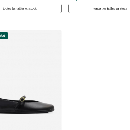
toutes les tailles en stock
toutes les tailles en stock
uté