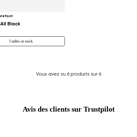
Changer de région
arefoot
Choisissez le pays de livraison
All Black
5 tailles en stock
Choisissez la langue
Vous avez vu 6 produits sur 6
Modifier
Avis des clients sur Trustpilot