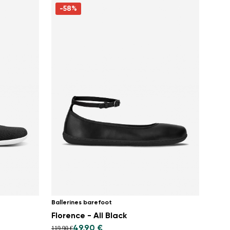
-58%
Ballerines barefoot
Florence - All Black
49,90 €
119,90 €