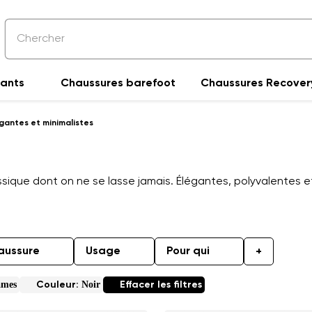
fants
Chaussures barefoot
Chaussures Recover
gantes et minimalistes
assique dont on ne se lasse jamais. Élégantes, polyvalentes 
aussure
Usage
Pour qui
+
ames
Noir
Couleur:
Effacer les filtres