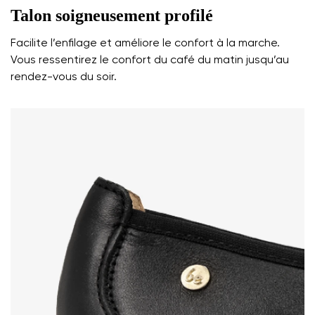
Commentaire écrit
Talon soigneusement profilé
Choisissez la langue
Question
Facilite l’enfilage et améliore le confort à la marche.
Vous ressentirez le confort du café du matin jusqu’au
rendez-vous du soir.
Évaluation
Modifier
J'accepte qu'on traite mes coordonnées saisies dans
ces conditions
les termes
et leur publication
J'accepte qu'on traite mes coordonnées saisies dans
ces conditions
les termes
et leur publication
Évaluer