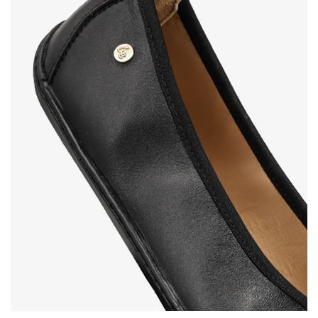
Votre prénom et nom
Votre prénom
Variante
Votre adresse mail
Changer de région
N° de commande
Choisissez le pays de livraison
Variante