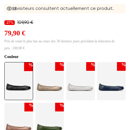
19
visiteurs consultent actuellement ce produit.
109,90 €
-27%
79,90 €
Prix de vente le plus bas au cours des 30 derniers jours précédant la réduction de
prix :
109,90 €
Couleur
%
%
%
%
%
%