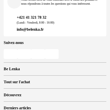
nous répondrons à toutes les questions qui vous intéressent.
+421 41 321 78 32
(Lundi - Vendredi, 8:00 - 16:00)
info@belenka.fr
Suivez-nous
Be Lenka
Magasins
Tout sur l'achat
Store Locator
À propos de nous
Questions fréquemment posées
Découvrez
Be Lenka dans les Médias
Se connecter
Cookies
Référez à un ami et soyez récompensé
Pourquoi opter pour les barefoots ?
Politique de confidentialité
Derniers articles
Conditions générales de vente