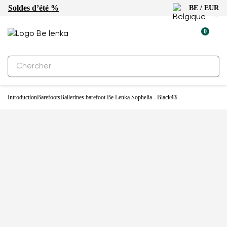
Soldes d’été %
BE / EUR
-27%
0
Introduction
Barefoots
Ballerines barefoot Be Lenka Sophelia - Black
43