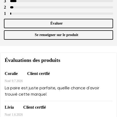
3
2
1
Évaluer
Se renseigner sur le produit
Évaluations des produits
Client certfié
Coralie
Noté
9.7.2026
La paire est juste parfaite, quellle chance d´avoir
trouvé cette marque!
Client certfié
Lívia
Noté
1.6.2026