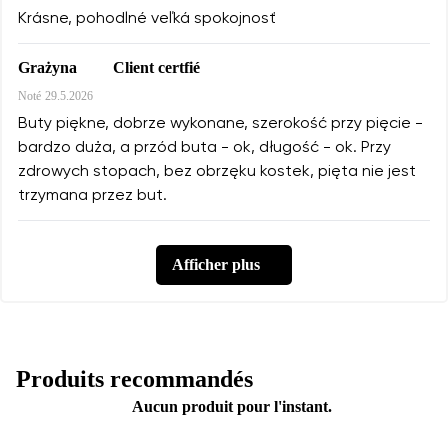
Krásne, pohodlné veľká spokojnosť
Client certfié
Grażyna
Noté
29.5.2026
Buty piękne, dobrze wykonane, szerokość przy pięcie -
bardzo duża, a przód buta - ok, długość - ok. Przy
zdrowych stopach, bez obrzęku kostek, pięta nie jest
trzymana przez but.
Afficher plus
Produits recommandés
Aucun produit pour l'instant.