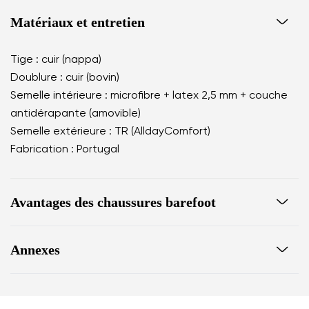
Matériaux et entretien
Tige : cuir (nappa)
Doublure : cuir (bovin)
Semelle intérieure : microfibre + latex 2,5 mm + couche
antidérapante (amovible)
Semelle extérieure : TR (AlldayComfort)
Fabrication : Portugal
Avantages des chaussures barefoot
imitent parfaitement la marche pieds nus
Annexes
la forme anatomique de la chaussure offre un
espace généreux pour les orteils
Mode d‘enteretien des chaussures
le zéro drop maintient le talon et les orteils sur le
même plan pour une posture correcte