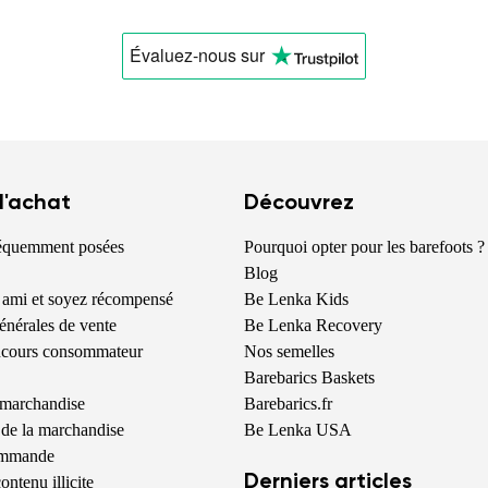
Modifier
Évaluez-nous
sur
 l'achat
Découvrez
réquemment posées
Pourquoi opter pour les barefoots ?
Blog
 ami et soyez récompensé
Be Lenka Kids
énérales de vente
Be Lenka Recovery
oncours consommateur
Nos semelles
Barebarics Baskets
 marchandise
Barebarics.fr
de la marchandise
Be Lenka USA
commande
Derniers articles
ontenu illicite