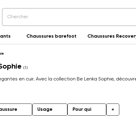
fants
Chaussures barefoot
Chaussures Recover
hie
 Sophie
(1)
égantes en cuir. Avec la collection Be Lenka Sophie, découvr
aussure
Usage
Pour qui
+