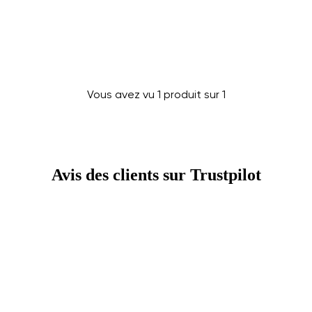
Vous avez vu 1 produit sur 1
Changer de région
Choisissez le pays de livraison
Avis des clients sur Trustpilot
Choisissez la langue