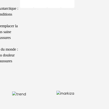
ntarctique :
nditions
remplacer la
us saine
ussures
n du monde :
ns douleur
aussures