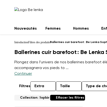
Nouveautés
Femmes
Hommes
En
Introduction
Filtres des produits
Ballerines cuir barefoot : Be Lenka Sop
Ballerines cuir barefoot : Be Lenka
Plongez dans l’univers de nos ballerines barefoot él
accompagnera vos pieds to
...
Continuer
Filtres
Extra
Taille
Type de ch
Sophie
Collection:
Effacer les filtres