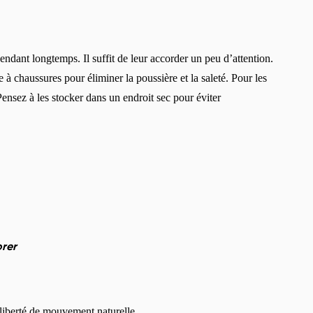
Choisissez la langue
endant longtemps. Il suffit de leur accorder un peu d’attention.
à chaussures pour éliminer la poussière et la saleté. Pour les
Modifier
Pensez à les stocker dans un endroit sec pour éviter
orer
 liberté de mouvement naturelle.