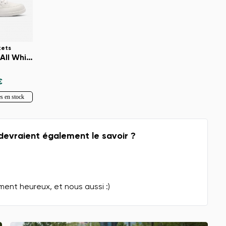
kets
Rebound - All White
€
les en stock
devraient également le savoir ?
ment heureux, et nous aussi :)