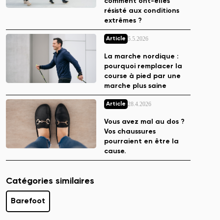
comment ont-elles
résisté aux conditions
extrêmes ?
5.5.2026
Article
La marche nordique :
pourquoi remplacer la
course à pied par une
marche plus saine
28.4.2026
Article
Vous avez mal au dos ?
Vos chaussures
pourraient en être la
cause.
Catégories similaires
Barefoot