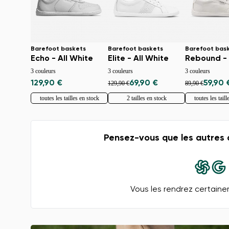
Barefoot baskets
Barefoot baskets
Barefoot bas
Echo - All White
Elite - All White
3 couleurs
3 couleurs
3 couleurs
129,90 €
69,90 €
59,90 
129,90 €
89,90 €
toutes les tailles en stock
2 tailles en stock
toutes les tail
Pensez-vous que les autres 
Vous les rendrez certaine