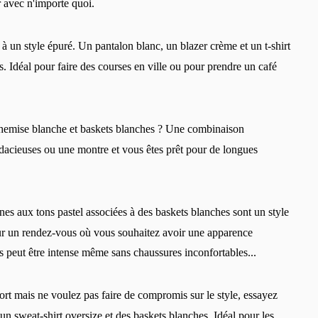
r avec n'importe quoi.
à un style épuré. Un pantalon blanc, un blazer crème et un t-shirt
s. Idéal pour faire des courses en ville ou pour prendre un café
chemise blanche et baskets blanches ? Une combinaison
udacieuses ou une montre et vous êtes prêt pour de longues
nnes aux tons pastel associées à des baskets blanches sont un style
our un rendez-vous où vous souhaitez avoir une apparence
ous peut être intense même sans chaussures inconfortables...
ort mais ne voulez pas faire de compromis sur le style, essayez
n sweat-shirt oversize et des baskets blanches. Idéal pour les